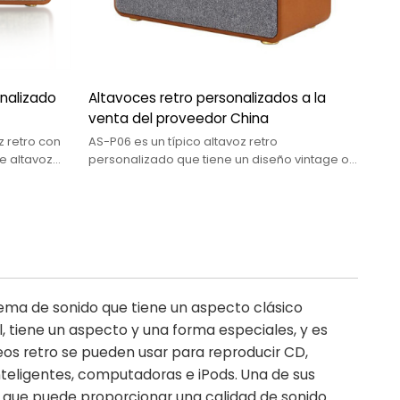
onalizado
Altavoces retro personalizados a la
venta del proveedor China
z retro con
AS-P06 es un típico altavoz retro
e altavoz
personalizado que tiene un diseño vintage o
.
clásico, como una caja de radio de los años
60, 70 u 80.
tema de sonido que tiene un aspecto clásico
l, tiene un aspecto y una forma especiales, y es
eos retro se pueden usar para reproducir CD,
nteligentes, computadoras e iPods. Una de sus
lo que puede proporcionar una calidad de sonido