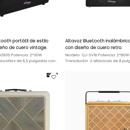
ooth portátil de estilo
Altavoz Bluetooth inalámbrico
seño de cuero vintage.
con diseño de cuero retro.
2605 Potencia: 2*30W
Modelo: QJ-SV16 Potencia: 2*80
 woofers de 6,5 pulgadas con
Transductor: 2 altavoces de 8 pu
gnéticos y 25 núcleos +
imán de 140 y núcleo de 35 + 4 al
 pulgadas con cono de papel
pulgadas con imán de 50 + 4 alta
 núcleos Batería: Batería de
pulgadas con imán de 45 Batería:
e 11,1 V/10000 mAh
litio ternaria de 11,1 V/13200 mAh