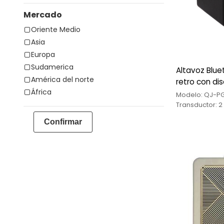
Mercado
Oriente Medio
Asia
Europa
Sudamerica
Altavoz Bluet
América del norte
retro con di
África
Modelo: QJ-PG
Transductor: 2
80 núcleos ma
Confirmar
tweeters de 3
magnético y 60
litio ternaria d