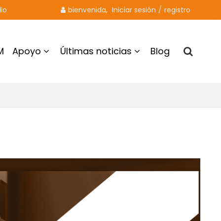
io
bienvenida, 
Iniciar sesión
/
registro
M
Apoyo
Últimas noticias
Blog
Contacto