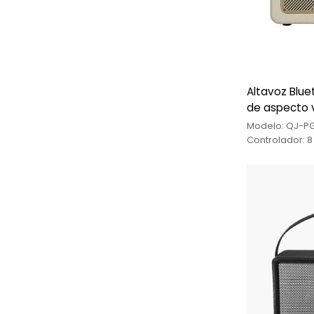
Altavoz Blue
de aspecto v
Modelo: QJ-PG
Controlador: 
Núcleos 4Ω * 2
Magnetismo 13 
Función USB/
Batería: Baterí