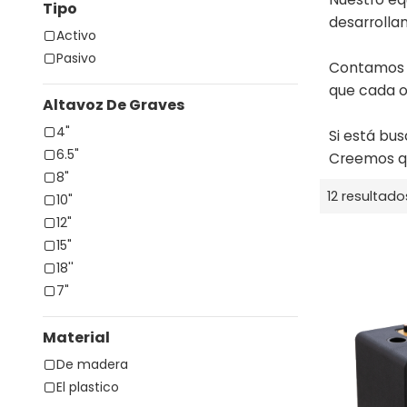
Tipo
desarrolla
Activo
Pasivo
Contamos c
que cada o
Altavoz De Graves
4"
Si está bu
6.5"
Creemos q
8"
12 resultado
10"
12"
15"
18''
7"
Material
De madera
El plastico