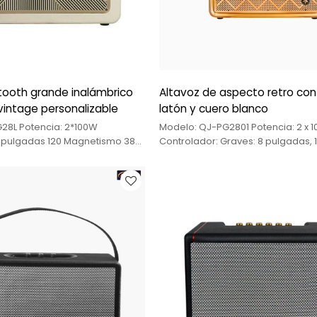
tooth grande inalámbrico
Altavoz de aspecto retro con
intage personalizable
latón y cuero blanco
28L Potencia: 2*100W
Modelo: QJ-PG2801 Potencia: 2 x 
8 pulgadas 120 Magnetismo 38
Controlador: Graves: 8 pulgadas, 
 Graves + 2,5 pulgadas 55
núcleos, 4 Ω *2 + Tweeter: 2,5 pul
Núcleos * 4 Tweeter Función:
nm, 13 núcleos *4. Función:
FM/Bluetooth/TWS/OTG/ÓPTICA
USB/FM/Bluetooth/TWS/OTG/Funci
a de litio de 14,8 V/8000 MAH
micrófonos inalámbricos UHF Bater
de litio de 14,8 V/8000 MAH Extras:
asa/Carcasa de cuero