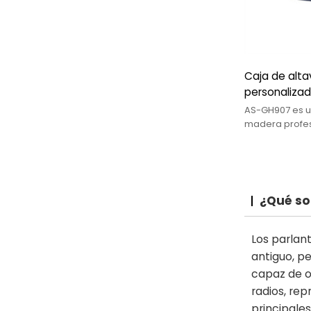
Caja de alt
personaliza
AS-GH907 es un
madera profes
reverberación,
micrófono de s
¿Qué so
Los parlan
antiguo, pe
capaz de o
radios, re
principale