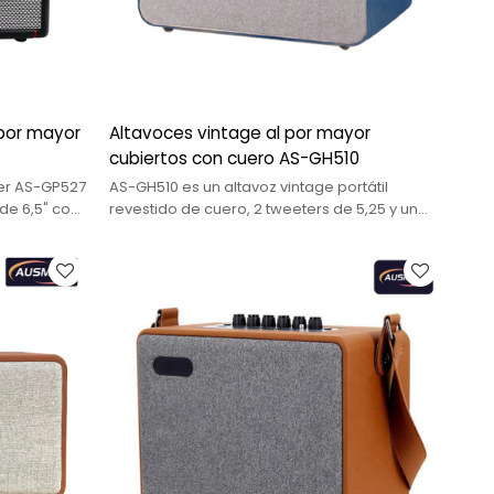
 por mayor
Altavoces vintage al por mayor
cubiertos con cuero AS-GH510
er AS-GP527
AS-GH510 es un altavoz vintage portátil
 de 6,5" con
revestido de cuero, 2 tweeters de 5,25 y un
no.
mango largo de cuero.