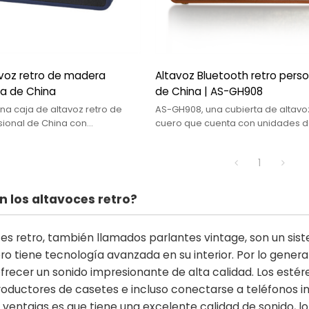
avoz retro de madera
Altavoz Bluetooth retro pers
da de China
de China | AS-GH908
a caja de altavoz retro de
AS-GH908, una cubierta de altavo
ional de China con
cuero que cuenta con unidades d
 eco, función de retardo,
de 2*5,25" y Bluetooth inalámbrico
oporte, guitarra.
1
n los altavoces retro?
tes retro, también llamados parlantes vintage, son un sis
ro tiene tecnología avanzada en su interior. Por lo genera
frecer un sonido impresionante de alta calidad. Los estér
productores de casetes e incluso conectarse a teléfonos i
s ventajas es que tiene una excelente calidad de sonido, 