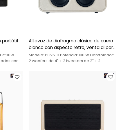
 portátil
Altavoz de diafragma clásico de cuero
blanco con aspecto retro, venta al por
mayor
W+2*30W
Modelo: PG25-3 Potencia: 100 W Controlador:
lgadas con
2 woofers de 4" + 2 tweeters de 2" + 2
tavoces de 3
altavoces de diafragma Función:
voces de 2
BT/USB/entrada auxiliar (3,5 mm) Batería:
 Batería de
batería de litio de 11,1 V/8000 MAH Extras: con
asa/carcasa de cuero