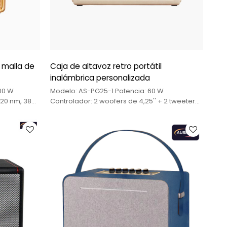
 malla de
Caja de altavoz retro portátil
inalámbrica personalizada
100 W
Modelo: AS-PG25-1 Potencia: 60 W
120 nm, 38
Controlador: 2 woofers de 4,25'' + 2 tweeters
gadas, 55
de 2,5'' Función: USB/AUX/Bluetooth/TWS
Batería: batería de litio de 7,4 V/3600 MAH
ón óptica/2
ía: Batería
 Con