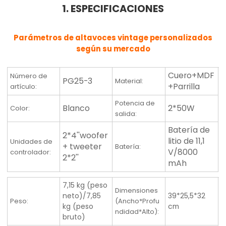
1. ESPECIFICACIONES
Parámetros de altavoces vintage personalizados
según su mercado
Cuero+MDF
Número de
PG25-3
Material:
+Parrilla
artículo:
Potencia de
Blanco
2*50W
Color:
salida:
Batería de
2*4
''woofer
litio de 11,1
Unidades de
+ tweeter
Batería:
V/8000
controlador:
2*2''
mAh
7,15 kg (peso
Dimensiones
neto)/7,85
39*25,5*32
Peso:
(Ancho*Profu
kg (peso
cm
ndidad*Alto):
bruto)