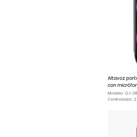
Altavoz portá
con micrófon
mayor
Modelo: QJ-286
Controlador: 2