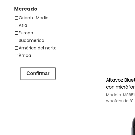
Mercado
Oriente Medio
Asia
Europa
Sudamerica
América del norte
África
Confirmar
Altavoz Bluet
con micrófon
Modelo: M8851,
woofers de 8"