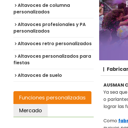
Altavoces de columna
personalizados
Altavoces profesionales y PA
personalizados
Altavoces retro personalizados
Altavoces personalizados para
fiestas
Fabrica
Altavoces de suelo
AUSMAN C
Ya sea que
Funciones personalizadas
o parlante
lograr las 
Mercado
Como
fab
nuevos par