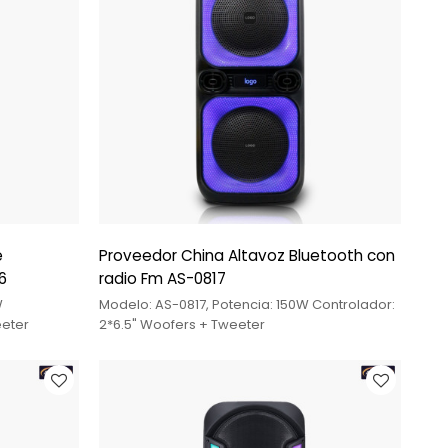
e
Proveedor China Altavoz Bluetooth con
6
radio Fm AS-0817
W
Modelo: AS-0817, Potencia: 150W Controlador:
eeter
2*6.5" Woofers + Tweeter