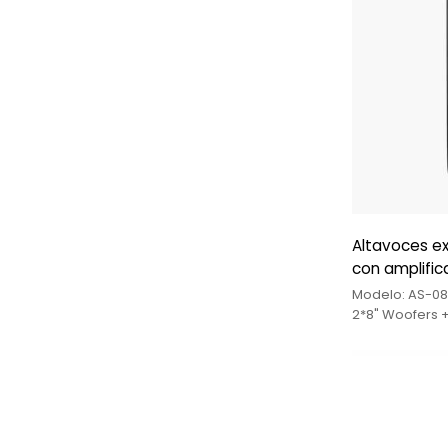
Altavoces ex
con amplific
Modelo: AS-081
2*8" Woofers 