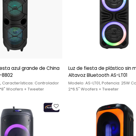
iesta azul grande de China
Luz de fiesta de plástico sin
S-8802
Altavoz Bluetooth AS-LT01
, Características: Controlador
Modelo: AS-LT01, Potencia: 25W Co
2*8" Woofers + Tweeter
2*6.5" Woofers + Tweeter