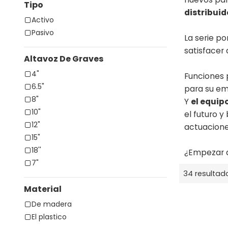
Tipo
distribuid
Activo
Pasivo
La serie po
satisfacer 
Altavoz De Graves
4"
Funciones 
6.5"
para su em
8"
Y
el equi
10"
el futuro y
12"
actuaciones
15"
18''
¿Empezar a
7"
34 resultad
Material
De madera
El plastico