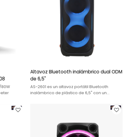
h
Altavoz Bluetooth inalámbrico dual ODM
-08
de 6,5"
0/80W
AS-2601 es un altavoz portátil Bluetooth
eeter
inalámbrico de plástico de 6,5" con un
espectáculo de luces dinámico integrado y
una batería de iones de litio de 3600 mAH.