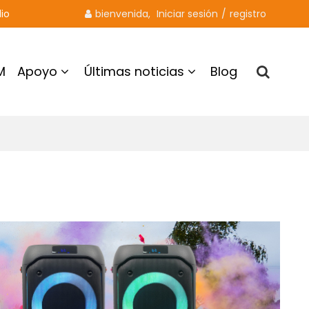
io
bienvenida, 
Iniciar sesión
/
registro
M
Apoyo
Últimas noticias
Blog
Contacto