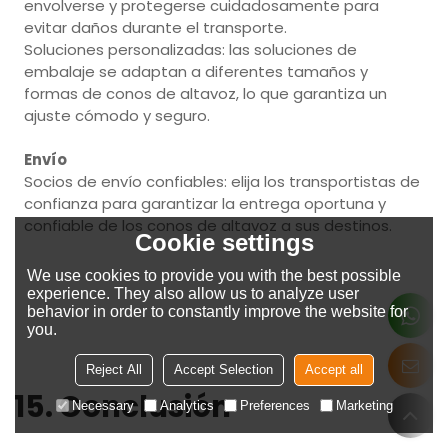
envolverse y protegerse cuidadosamente para
evitar daños durante el transporte.
Soluciones personalizadas: las soluciones de
embalaje se adaptan a diferentes tamaños y
formas de conos de altavoz, lo que garantiza un
ajuste cómodo y seguro.
Envío
Socios de envío confiables: elija los transportistas de
confianza para garantizar la entrega oportuna y
confiable de los conos de altavoz a sus destinos.
Cookie settings
We use cookies to provide you with the best possible
experience. They also allow us to analyze user
behavior in order to constantly improve the website for
you.
Reject All
Accept Selection
Accept all
15. Conclusión
Necessary
Analytics
Preferences
Marketing