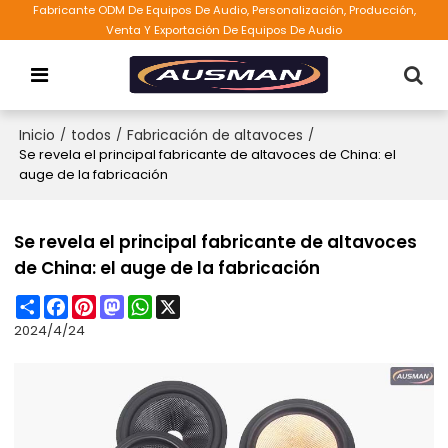
Fabricante ODM De Equipos De Audio, Personalización, Producción,
Venta Y Exportación De Equipos De Audio
Inicio
/
todos
/
Fabricación de altavoces
/
Se revela el principal fabricante de altavoces de China: el
auge de la fabricación
Se revela el principal fabricante de altavoces
de China: el auge de la fabricación
Share
Facebook
Pinterest
Mastodon
WhatsApp
X
2024/4/24