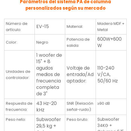
Parámetros del sistema PA de columna
personalizados según su mercado
Número de
Madera MDF +
EV-15
Material:
artículo:
Metal
600W+600
Potencia de
Color:
Negro
W
salida:
1 woofer de
15" + 8
agudos
Voltaje de
110-240
Unidades de
medios de
entrada/Ad
V/CA,
controlador:
frecuencia
aptador:
50/60 Hz
completa
de 3"
43 Hz-20
Respuesta de
SNR (Relación
≥90 dB
kHz
frecuencia
:
señal-ruido)
:
Subwoofer
Subwoofer
Peso neto
:
Peso bruto:
29,5 kg +
34KG +