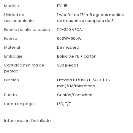
Modelo
EV-15
Unidad de
1 woofer de 15" + 8 agudos medios
accionamiento
de frecuencia completa de 3"
Fuente de alimentación
110-220 V/CA
Fuerza
600W+600W
Material
De madera
Embalaje
Bolsa de PE + cartón
Cantidad mínima de
300 juegos
pedido
Función
Entrada BT/USB/TF/AUX (3,5
mm)/FM/micrófono
Puerto
Cantón/Shenzhen
forma de pago
L/C, T/T
Información Detallada