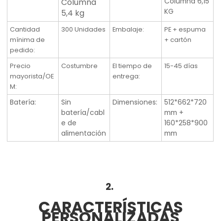
Columna 6,15
Columna
KG
5,4 kg
Cantidad
300 Unidades
Embalaje
:
PE + espuma
mínima de
+ cartón
pedido
:
Precio
Costumbre
El tiempo de
15-45 días
mayorista/OE
entrega
:
M:
Batería:
Sin
Dimensiones:
512*662*720
batería/cabl
mm +
e de
160*258*900
alimentación
mm
2.
CARACTERÍSTICAS
PERSONALIZADAS