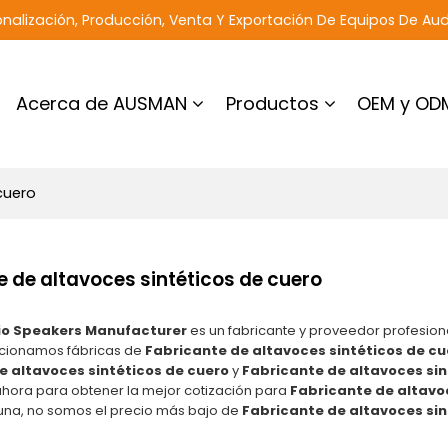
nalización, Producción, Venta Y Exportación De Equipos De Aud
Acerca de AUSMAN
Productos
OEM y OD
cuero
e de altavoces sintéticos de cuero
o Speakers Manufacturer
es un fabricante y proveedor profesion
rcionamos fábricas de
Fabricante de altavoces sintéticos de cu
e altavoces sintéticos de cuero
y
Fabricante de altavoces sin
ahora para obtener la mejor cotización para
Fabricante de altavo
na, no somos el precio más bajo de
Fabricante de altavoces sin