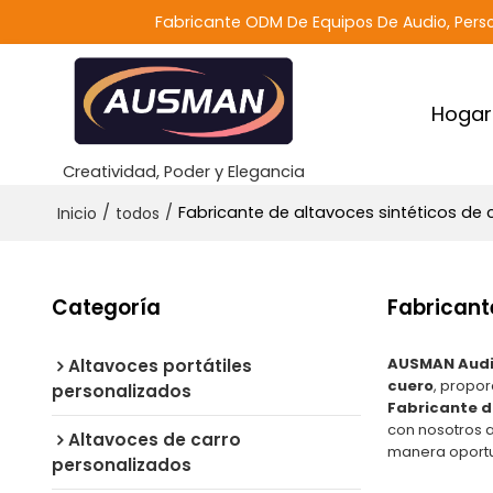
Fabricante ODM De Equipos De Audio, Perso
Hogar
Creatividad, Poder y Elegancia
/
/
Fabricante de altavoces sintéticos de 
Inicio
todos
Categoría
Fabricant
AUSMAN Audi
Altavoces portátiles
cuero
, propo
personalizados
Fabricante d
con nosotros 
Altavoces de carro
manera oportu
personalizados