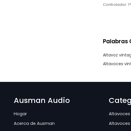
Controlador: 1
Palabras 
Altavoz vinta
Altavoces vin
Ausman Audio
Categ
Hogar
Altavoces 
Acerca de Ausman
Altavoces