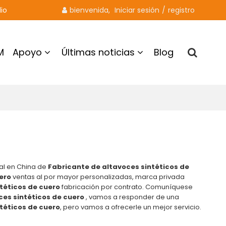
io
bienvenida, 
Iniciar sesión
/
registro
M
Apoyo
Últimas noticias
Blog
Contacto
al en China de
Fabricante de altavoces sintéticos de
ero
ventas al por mayor personalizadas, marca privada
téticos de cuero
fabricación por contrato. Comuníquese
ces sintéticos de cuero
, vamos a responder de una
téticos de cuero
, pero vamos a ofrecerle un mejor servicio.