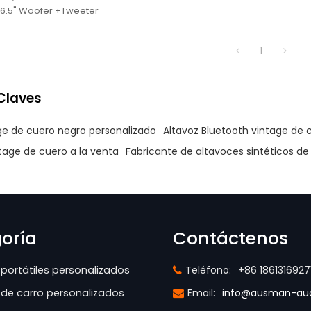
*6.5" Woofer +Tweeter
1
Claves
ge de cuero negro personalizado
Altavoz Bluetooth vintage de 
tage de cuero a la venta
Fabricante de altavoces sintéticos de
oría
Contáctenos
portátiles personalizados
Teléfono:
+86 1861316927
 de carro personalizados
Email:
info@ausman-au