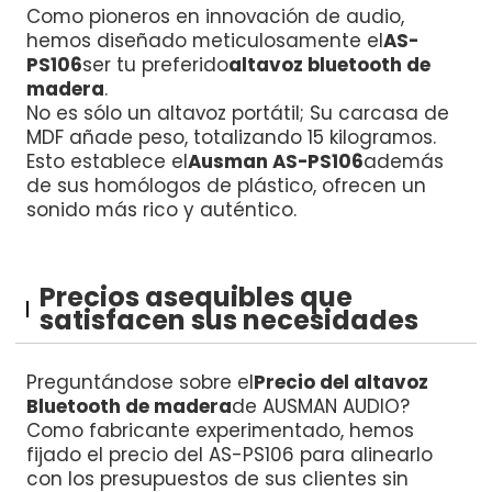
Como pioneros en innovación de audio,
hemos diseñado meticulosamente el
AS-
PS106
ser tu preferido
altavoz bluetooth de
madera
.
No es sólo un altavoz portátil; Su carcasa de
MDF añade peso, totalizando 15 kilogramos.
Esto establece el
Ausman AS-PS106
además
de sus homólogos de plástico, ofrecen un
sonido más rico y auténtico.
Precios asequibles que
satisfacen sus necesidades
Preguntándose sobre el
Precio del altavoz
Bluetooth de madera
de AUSMAN AUDIO?
Como fabricante experimentado, hemos
fijado el precio del AS-PS106 para alinearlo
con los presupuestos de sus clientes sin