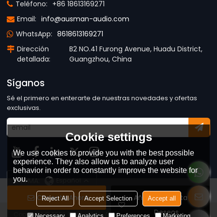
Teléfono:
+86 18613169271
Email:
info@ausman-audio.com
WhatsApp:
8618613169271
Dirección
B2 NO.41 Furong Avenue, Huadu District,
detallada:
Guangzhou, China
Síganos
Sé el primero en enterarte de nuestras novedades y ofertas
exclusivas.
Cookie settings
We use cookies to provide you with the best possible
experience. They also allow us to analyze user
behavior in order to constantly improve the website for
you.
IDIOMA:
Español
Conecta Ahora
Añadir A La Lista De
Reject All
Accept Selection
Accept all
Deseos
Copyright © 2026
Guangzhou AUSMAN Audio Co., Ltd
Support By
Necessary
Analytics
Preferences
Marketing