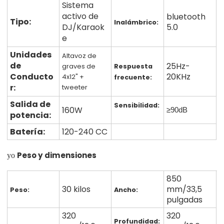
Sistema
activo de
bluetooth
Tipo:
Inalámbrico:
DJ/Karaok
5.0
e
Unidades
Altavoz de
de
25Hz-
graves de
Respuesta
Conducto
20KHz
4x12" +
frecuente:
r:
tweeter
Salida de
Sensibilidad:
160W
≥90dB
potencia:
Batería:
120-240 CC
Peso y dimensiones
yo
850
30 kilos
mm/33,5
Peso:
Ancho:
pulgadas
320
320
Profundidad: