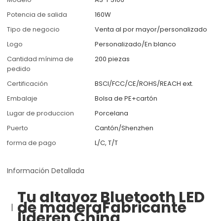
Potencia de salida
160W
Tipo de negocio
Venta al por mayor/personalizado
Logo
Personalizado/En blanco
Cantidad mínima de
200 piezas
pedido
Certificación
BSCI/FCC/CE/ROHS/REACH ext.
Embalaje
Bolsa de PE+cartón
Lugar de produccion
Porcelana
Puerto
Cantón/Shenzhen
forma de pago
L/C, T/T
Información Detallada
Tu altavoz Bluetooth LED
de madera
Fabricante
líder
en China