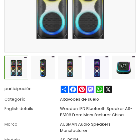
Share
Facebook
Pinterest
Mastodon
WhatsApp
X
participación
Categoría
Altavoces de suelo
English details
Wooden LED Bluetooth Speaker AS-
PS106 From Manufacturer China
Marca
AUSMAN Audio Speakers
Manufacturer
Modelo
AS-PS106