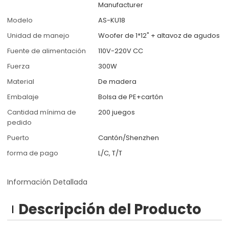
Manufacturer
Modelo
AS-KU18
Unidad de manejo
Woofer de 1*12" + altavoz de agudos
Fuente de alimentación
110V-220V CC
Fuerza
300W
Material
De madera
Embalaje
Bolsa de PE+cartón
Cantidad mínima de
200 juegos
pedido
Puerto
Cantón/Shenzhen
forma de pago
L/C, T/T
Información Detallada
Descripción del Producto