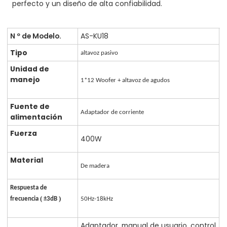
perfecto y un diseño de alta confiabilidad.
N º de Modelo.
AS-KU18
Tipo
altavoz pasivo
Unidad de
manejo
1*12 Woofer + altavoz de agudos
Fuente de
Adaptador de corriente
alimentación
Fuerza
400W
Material
De madera
Respuesta de
(
)
50Hz-18kHz
frecuencia
±3dB
Adaptador, manual de usuario, control