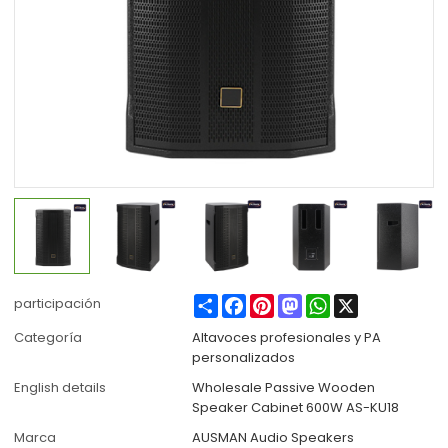
Share
Facebook
Pinterest
Mastodon
WhatsApp
X
participación
Categoría
Altavoces profesionales y PA
personalizados
English details
Wholesale Passive Wooden
Speaker Cabinet 600W AS-KU18
Marca
AUSMAN Audio Speakers